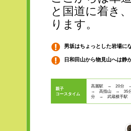
と国道に着き
ります。
男坂はちょっとした岩場に
日和田山から物見山へは静
高麗駅 → 20分 
親子
→ 高指山 → 35
コースタイム
分 → 武蔵横手駅