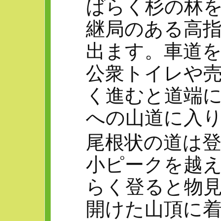
ばらく杉の林
継局のある高
出ます。車道
公衆トイレや
く進むと道端
への山道に入
尾根状の道は
小ピークを越
らく登ると物
開けた山頂に