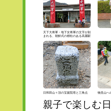
天下大将軍・地下女将軍の文字が刻
まれる、朝鮮式の標柱のある高麗駅
日和田山々頂の宝篋院塔と三角点
物見山へ
親子で楽しむ