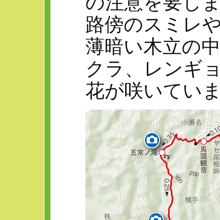
の注意を要し
路傍のスミレ
薄暗い木立の
クラ、レンギ
花が咲いてい