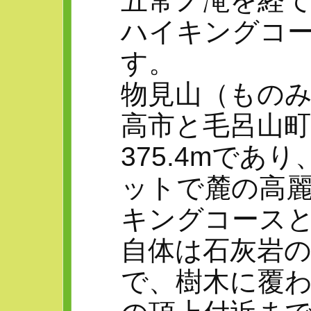
五常ノ滝を経
ハイキングコ
す。
物見山（もの
高市と毛呂山
375.4mであ
ットで麓の高
キングコース
自体は石灰岩
で、樹木に覆