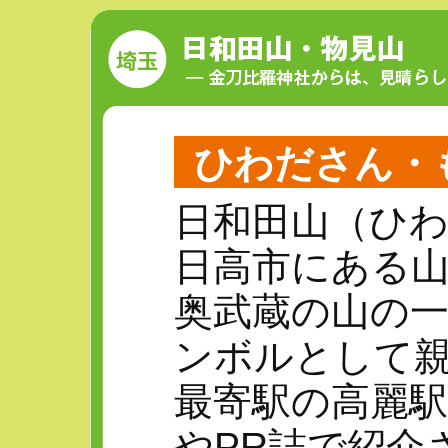
ひわださん・
日和田山（ひ
日高市にある山
奥武蔵の山の
ンボルとして
最寄駅の高麗
やPR誌で紹介